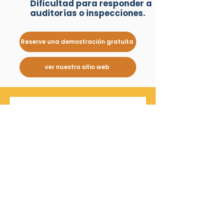
Dificultad para responder a
auditorías o inspecciones.
Reserve una demostración gratuita
ver nuestro sitio web
Aún no hay
ninguna entrada
publicada en
este idioma
Una vez que se publiquen
entradas, las verás aquí.